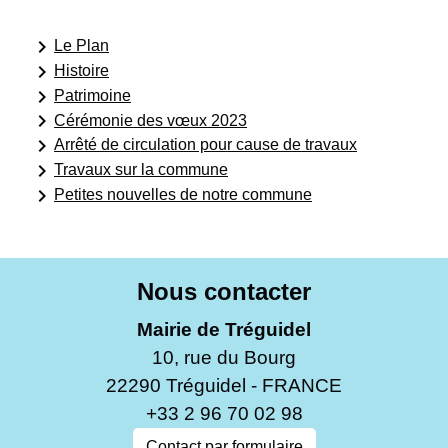
keyboard_arrow_right
Le Plan
keyboard_arrow_right
Histoire
keyboard_arrow_right
Patrimoine
keyboard_arrow_right
Cérémonie des vœux 2023
keyboard_arrow_right
Arrêté de circulation pour cause de travaux
keyboard_arrow_right
Travaux sur la commune
keyboard_arrow_right
Petites nouvelles de notre commune
Nous contacter
Mairie de Tréguidel
10, rue du Bourg
22290 Tréguidel - FRANCE
+33 2 96 70 02 98
Contact par formulaire