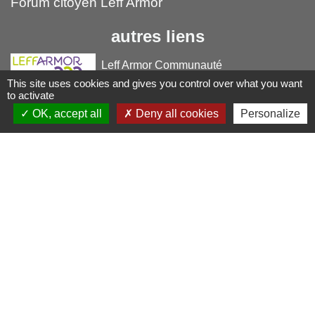
Forum citoyen Leff Armor
autres liens
Leff Armor Communauté
This site uses cookies and gives you control over what you want
France Services
to activate
OK, accept all
Deny all cookies
Personalize
Falaises d'Armor (Office du tourismes)
Mentions légales
-
Politique de confidentialité
-
Accessibilité
-
Plan du site
-
Gestion des cookies
Site créé en partenariat avec Réseau des Communes