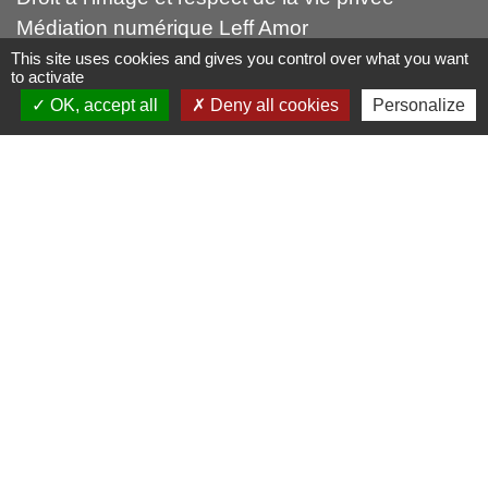
Médiation numérique Leff Amor
Forum citoyen Leff Armor
This site uses cookies and gives you control over what you want
to activate
autres liens
OK, accept all
Deny all cookies
Personalize
Leff Armor Communauté
France Services
Falaises d'Armor (Office du tourismes)
Mentions légales
-
Politique de confidentialité
-
Accessibilité
-
Plan du site
-
Gestion des cookies