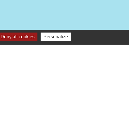
Deny all cookies
Personalize
autres liens
Leff Armor Communauté
ce Services
s d'Armor (Office du tourismes)