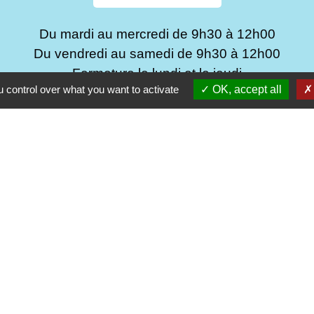
Du mardi au mercredi de 9h30 à 12h00
Du vendredi au samedi de 9h30 à 12h00
Fermeture le lundi et le jeudi
 control over what you want to activate
OK, accept all
c
mulaires
Fran
de la vie privée
Falaise
f Amor