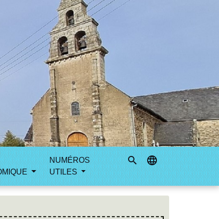
search
language
NUMÉROS
OMIQUE
UTILES