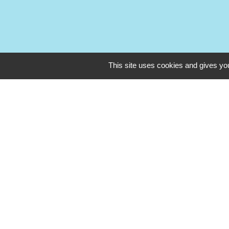
This site uses cookies and gives you
Liens
Préfecture de Saint Brieu
Service public info et for
Droit à l'image et respect 
Médiation numérique Lef
Forum citoyen Leff Armor