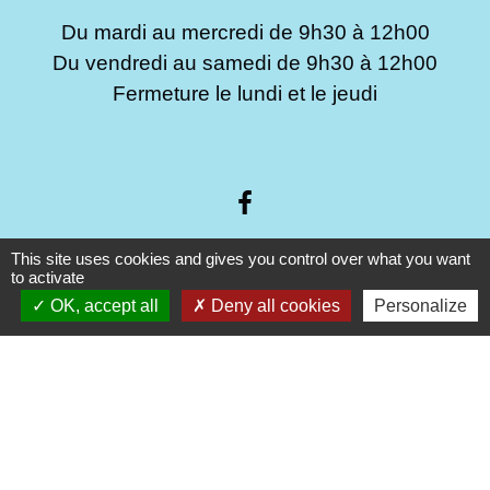
Du mardi au mercredi de 9h30 à 12h00
Du vendredi au samedi de 9h30 à 12h00
Fermeture le lundi et le jeudi
This site uses cookies and gives you control over what you want
to activate
Liens
OK, accept all
Deny all cookies
Personalize
Préfecture de Saint Brieuc
Service public info et formulaires
Droit à l'image et respect de la vie privée
Médiation numérique Leff Amor
Forum citoyen Leff Armor