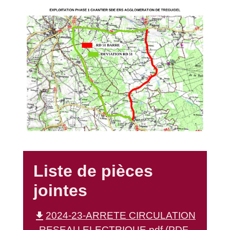
Liste de pièces
jointes
file_download
2024-23-ARRETE CIRCULATION
- RESEAU ELECTRIQUE.pdf (PDF -