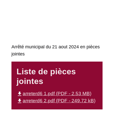
Arrêté municipal du 21 aout 2024 en pièces
jointes
Liste de pièces
jointes
file_download
arreterd6 1.pdf (PDF - 2.53 MB)
file_download
arreterd6 2.pdf (PDF - 249.72 kB)