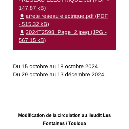
147.87 kB)
file_download
arrete reseau electrique.pdf (PDF
- 515.32 kB)
file_download
2024T2598_Page_2.jpeg (JPG -
567.15 kB)
Du 15 octobre au 18 octobre 2024
Du 29 octobre au 13 décembre 2024
Modification de la circulation au lieudit Les
Fontaines / Touloua