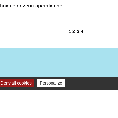
echnique devenu opérationnel.
1
-2
-
3
-4
Deny all cookies
Personalize