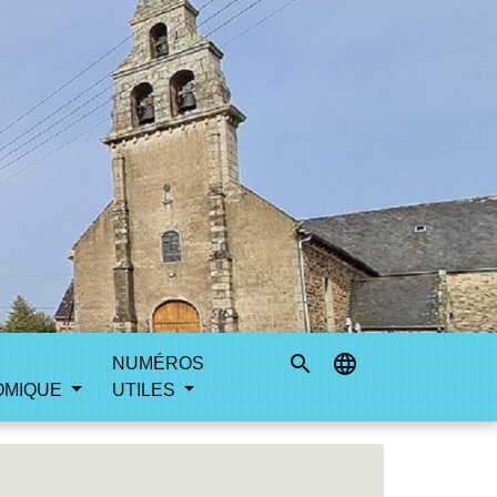
search
language
NUMÉROS
OMIQUE
UTILES