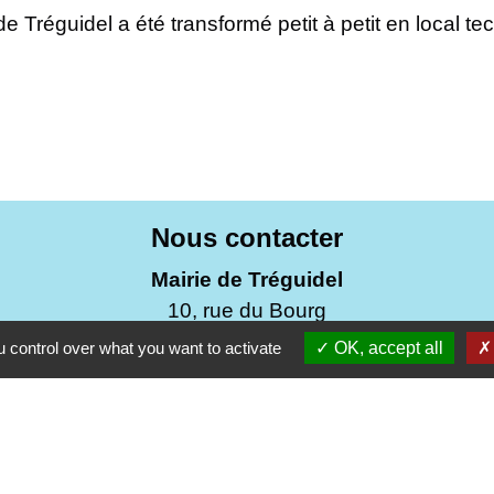
Tréguidel a été transformé petit à petit en local t
Nous contacter
Mairie de Tréguidel
10, rue du Bourg
22290 Tréguidel - FRANCE
 control over what you want to activate
OK, accept all
+33 2 96 70 02 98
Contact par formulaire
Du mardi au mercredi de 9h30 à 12h00