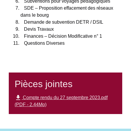
Subventions pour voyages pédagogiques
SDE – Proposition effacement des réseaux
dans le bourg
Demande de subvention DETR / DSIL
Devis Travaux
Finances – Décision Modificative n° 1
Questions Diverses
Pièces jointes
file_download
Compte rendu du 27 septembre 2023.pdf
(PDF - 2.44Mo)