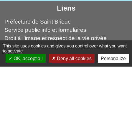
Liens
Préfecture de Saint Brieuc
Service public info et formulaires
Droit à l'image et respect de la vie privée
This site uses cookies and gives you control over what you want
Médiation numérique Leff Amor
to activate
Forum citoyen Leff Armor
OK, accept all
Deny all cookies
Personalize
autres liens
Leff Armor Communauté
France Services
Falaises d'Armor (Office du tourismes)
Mentions légales
-
Politique de confidentialité
-