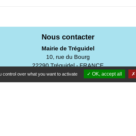
Nous contacter
Mairie de Tréguidel
10, rue du Bourg
22290 Tréguidel - FRANCE
+33 2 96 70 02 98
 control over what you want to activate
OK, accept all
Contact par formulaire
Du mardi au mercredi de 9h30 à 12h00
Du vendredi au samedi de 9h30 à 12h00
Fermeture le lundi et le jeudi