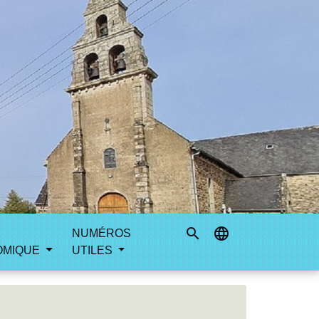
search
language
NUMÉROS
OMIQUE
UTILES