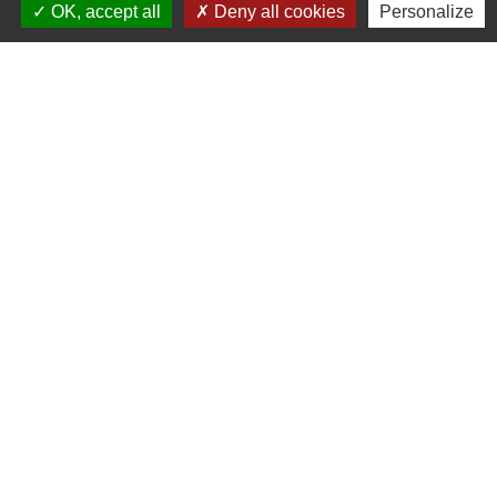
OK, accept all
Deny all cookies
Personalize
Contact par formulaire
Du mardi au mercredi de 9h30 à 12h00
Du vendredi au samedi de 9h30 à 12h00
Fermeture le lundi et le jeudi
Liens
Préfecture de Saint Brieuc
Service public info et formulaires
Droit à l'image et respect de la vie privée