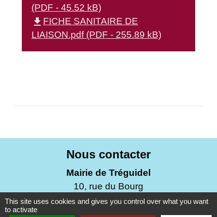
(PDF - 45.52 kB)
file_download
FICHE SANITAIRE DE
LIAISON.pdf (PDF - 255.89 kB)
Nous contacter
Mairie de Tréguidel
10, rue du Bourg
22290 Tréguidel - FRANCE
This site uses cookies and gives you control over what you want
to activate
+33 2 96 70 02 98