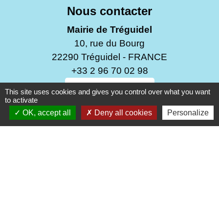
Nous contacter
Mairie de Tréguidel
10, rue du Bourg
22290 Tréguidel - FRANCE
+33 2 96 70 02 98
Contact par formulaire
This site uses cookies and gives you control over what you want
to activate
OK, accept all
Deny all cookies
Personalize
Du mardi au mercredi de 9h30 à 12h00
Du vendredi au samedi de 9h30 à 12h00
Fermeture le lundi et le jeudi