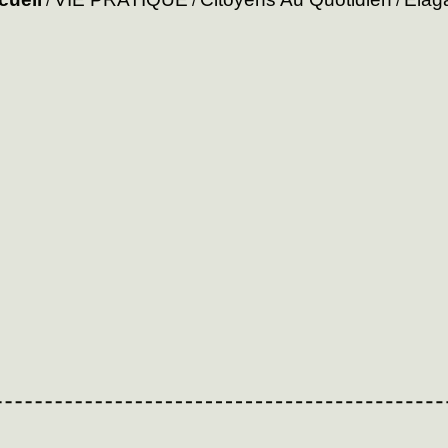
/
/
/