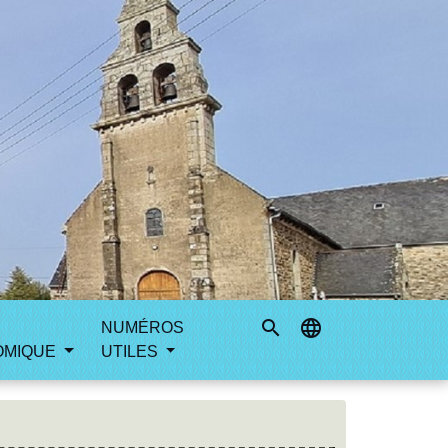
search
language
NUMÉROS
OMIQUE
UTILES