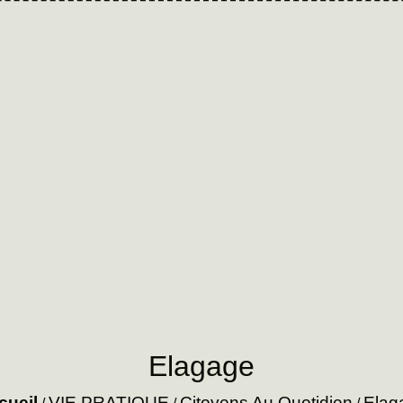
Elagage
cueil
VIE PRATIQUE
Citoyens Au Quotidien
Elag