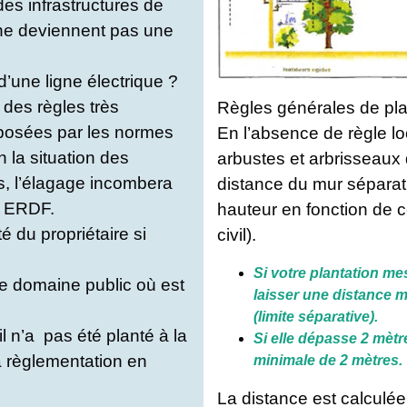
des infrastructures de
s ne deviennent pas une
d’une ligne électrique ?
 des règles très
Règles générales de pla
mposées par les normes
En l’absence de règle lo
 la situation des
arbustes et arbrisseaux 
es, l’élagage incombera
distance du mur séparati
 à ERDF.
hauteur en fonction de c
é du propriétaire si
civil).
Si votre plantation m
le domaine public où est
laisser une distance mi
(limite séparative).
l n’a pas été planté à la
Si elle dépasse 2 mèt
 règlementation en
minimale de 2 mètres.
La distance est calculée 