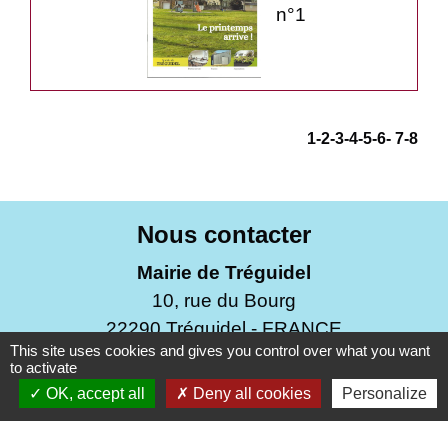
n°1
1
-2
-3
-4
-5
-6
-
7
-8
Nous contacter
Mairie de Tréguidel
10, rue du Bourg
22290 Tréguidel - FRANCE
This site uses cookies and gives you control over what you want
+33 2 96 70 02 98
to activate
Contact par formulaire
OK, accept all
Deny all cookies
Personalize
Du mardi au mercredi de 9h30 à 12h00