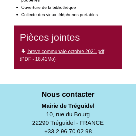
Ouverture de la bibliothèque
Collecte des vieux téléphones portables
Pièces jointes
file_download
breve communale octobre 2021.pdf
(PDF - 18.41Mo)
Nous contacter
Mairie de Tréguidel
10, rue du Bourg
22290 Tréguidel - FRANCE
+33 2 96 70 02 98