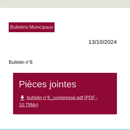
Bulletins Municipaux
13/10/2024
Bulletin n°6
Pièces jointes
file_download
bulletin n°6_compressé.pdf (PDF -
10.79Mo)