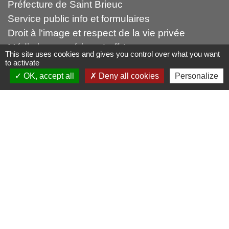
Préfecture de Saint Brieuc
Service public info et formulaires
Droit à l'image et respect de la vie privée
Médiation numérique Leff Amor
This site uses cookies and gives you control over what you want
Forum citoyen Leff Armor
to activate
OK, accept all
Deny all cookies
Personalize
autres liens
Leff Armor Communauté
France Services
Falaises d'Armor (Office du tourismes)
Mentions légales
-
Politique de confidentialité
-
Accessibilité
-
Plan du site
-
Gestion des cookies