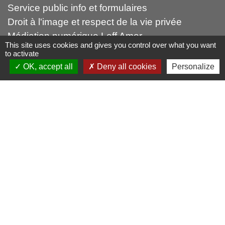
Service public info et formulaires
Droit à l'image et respect de la vie privée
Médiation numérique Leff Amor
This site uses cookies and gives you control over what you want
Forum citoyen Leff Armor
to activate
OK, accept all
Deny all cookies
Personalize
autres liens
Leff Armor Communauté
France Services
Falaises d'Armor (Office du tourismes)
Mentions légales
-
Politique de confidentialité
-
Accessibilité
-
Plan du site
-
Gestion des cookies