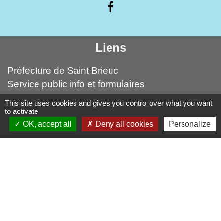
Liens
Préfecture de Saint Brieuc
Service public info et formulaires
Droit à l'image et respect de la vie privée
This site uses cookies and gives you control over what you want
Médiation numérique Leff Amor
to activate
OK, accept all
Deny all cookies
Personalize
Forum citoyen Leff Armor
autres liens
Leff Armor Communauté
France Services
Falaises d'Armor (Office du tourismes)