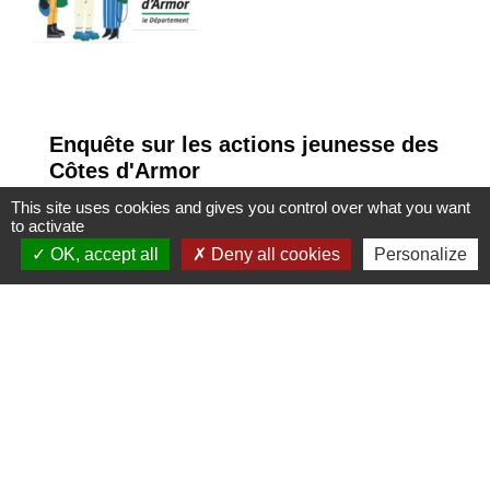
Enquête sur les actions jeunesse des
Côtes d'Armor
Questionnaire auprès des jeunes
This site uses cookies and gives you control over what you want
to activate
Costarmoricains (11/30 ans) afin de
OK, accept all
Deny all cookies
Personalize
mieux comprendre leurs besoins sur les
actions jeunesse qui leur sont destinés.
1
-2
-3
-4
-5
Nous contacter