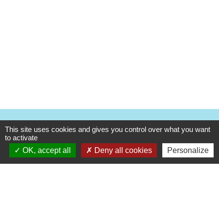
Nous contacter
This site uses cookies and gives you control over what you want
to activate
Mairie de Tréguidel
OK, accept all
Deny all cookies
Personalize
10, rue du Bourg
22290 Tréguidel - FRANCE
+33 2 96 70 02 98
Contact par formulaire