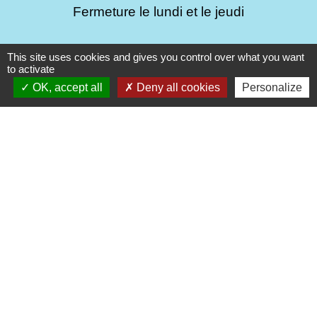
Fermeture le lundi et le jeudi
This site uses cookies and gives you control over what you want
to activate
OK, accept all
Deny all cookies
Personalize
Liens
Préfecture de Saint Brieuc
Service public info et formulaires
Droit à l'image et respect de la vie privée
Médiation numérique Leff Amor
Forum citoyen Leff Armor
autres liens
Leff Armor Communauté