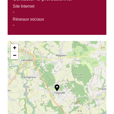
Site Internet
-
Réseaux sociaux
-
+
−
location_on