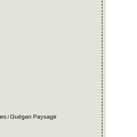
ses
Guégan Paysage
/