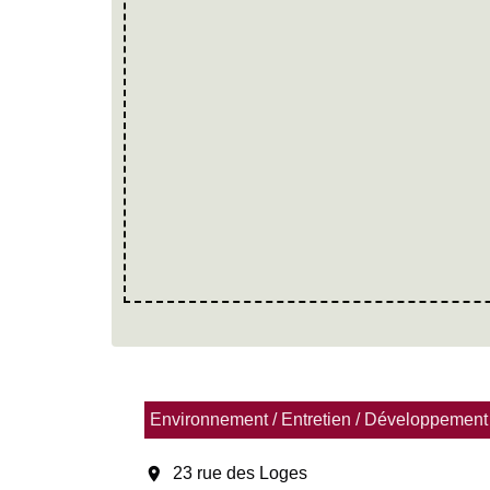
Environnement / Entretien / Développement
location_on
23 rue des Loges