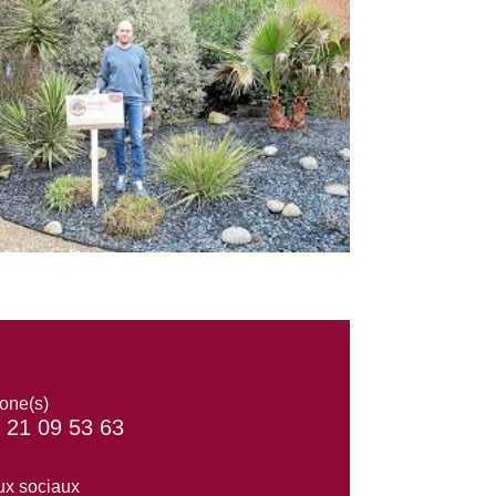
one(s)
 21 09 53 63
x sociaux