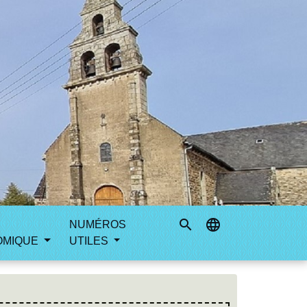
search
language
NUMÉROS
OMIQUE
UTILES