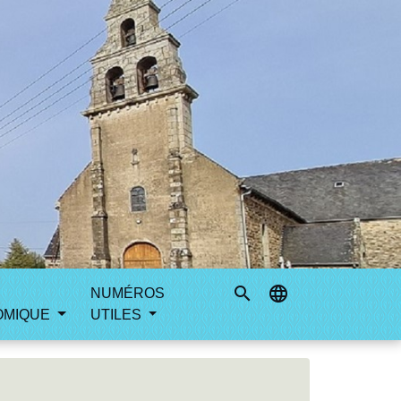
search
language
NUMÉROS
OMIQUE
UTILES