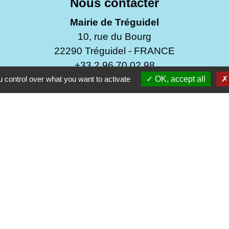
Nous contacter
Mairie de Tréguidel
10, rue du Bourg
22290 Tréguidel - FRANCE
+33 2 96 70 02 98
 control over what you want to activate
OK, accept all
Contact par formulaire
Du mardi au mercredi de 9h30 à 12h00
Du vendredi au samedi de 9h30 à 12h00
Fermeture le lundi et le jeudi